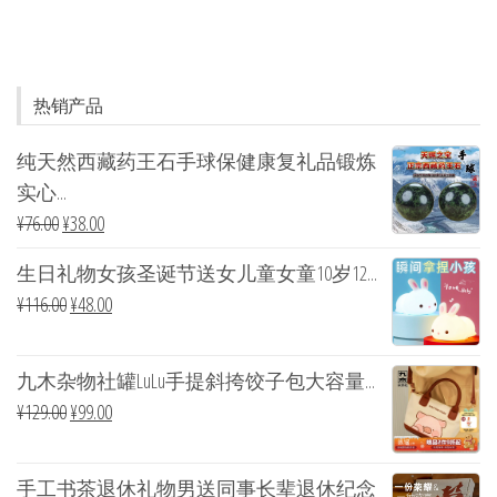
热销产品
纯天然西藏药王石手球保健康复礼品锻炼
实心...
¥
76.00
¥
38.00
生日礼物女孩圣诞节送女儿童女童10岁12...
¥
116.00
¥
48.00
九木杂物社罐LuLu手提斜挎饺子包大容量...
¥
129.00
¥
99.00
手工书茶退休礼物男送同事长辈退休纪念