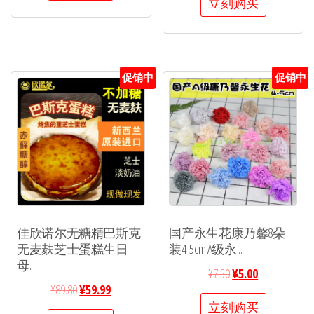
立刻购买
促销中
促销中
佳欣诺尔无糖精巴斯克
国产永生花康乃馨8朵
无麦麸芝士蛋糕生日
装4-5cm A级永...
母...
¥
7.50
¥
5.00
¥
89.80
¥
59.99
立刻购买