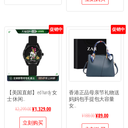
促销中
促销中
【美国直邮】ed hardy 女
香港正品母亲节礼物送
士 休闲...
妈妈包手提包大容量
女...
¥
2,299.00
¥
1,329.00
¥
188.00
¥
89.00
立刻购买