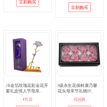
立刻购买
立刻购买
24k金箔玫瑰花彩金花开
A级永生花保鲜康乃馨
窗礼盒情人节母亲...
花头母亲节礼物DIY...
¥
15.20
¥
224.80