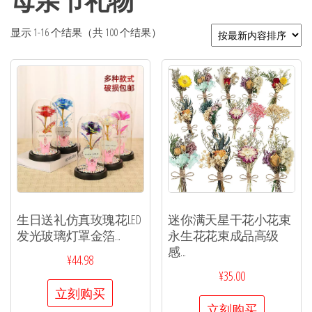
母亲节礼物
显示 1-16 个结果（共 100 个结果）
生日送礼仿真玫瑰花LED
迷你满天星干花小花束
发光玻璃灯罩金箔...
永生花花束成品高级
感...
¥
44.98
¥
35.00
立刻购买
立刻购买