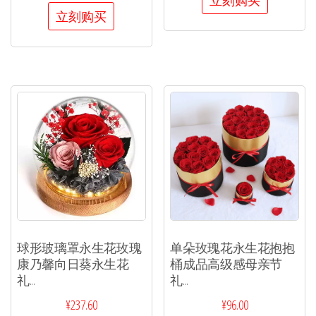
立刻购买
立刻购买
球形玻璃罩永生花玫瑰
单朵玫瑰花永生花抱抱
康乃馨向日葵永生花
桶成品高级感母亲节
礼...
礼...
¥
237.60
¥
96.00