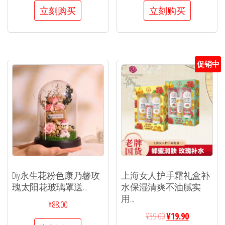
立刻购买
立刻购买
促销中
Diy永生花粉色康乃馨玫
上海女人护手霜礼盒补
瑰太阳花玻璃罩送...
水保湿清爽不油腻实
用...
¥
88.00
¥
39.00
¥
19.90