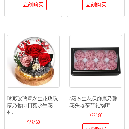
立刻购买
立刻购买
球形玻璃罩永生花玫瑰
A级永生花保鲜康乃馨
康乃馨向日葵永生花
花头母亲节礼物DIY...
礼...
¥
224.80
¥
237.60