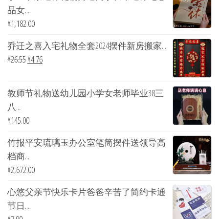
品女...
¥
1,182.00
乔迁之喜入宅礼物全套2024摆件新房搬家...
¥
26.55
¥
4.76
教师节礼物送幼儿园小学女老师毕业38三
八...
¥
145.00
竹报平安琉璃玉办公室笔筒摆件送领导高
档商...
¥
2,672.00
心悠父亲节快乐卡片爸爸辛苦了简约卡通
节日...
¥
7.90