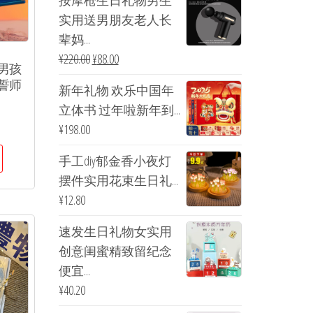
按摩枪生日礼物男生
实用送男朋友老人长
辈妈...
¥
220.00
¥
88.00
男孩
誓师
新年礼物 欢乐中国年
立体书 过年啦新年到...
¥
198.00
手工diy郁金香小夜灯
摆件实用花束生日礼...
¥
12.80
速发生日礼物女实用
创意闺蜜精致留纪念
便宜...
¥
40.20