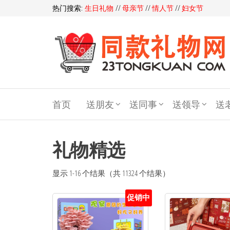
热门搜索:
生日礼物
//
母亲节
//
情人节
//
妇女节
同
款
首页
送朋友
送同事
送领导
送
礼
物
礼
礼物精选
品
显示 1-16 个结果（共 11324 个结果）
网
促销中