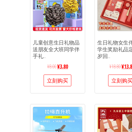
儿童创意生日礼物品
生日礼物女生
送朋友全大班同学伴
学生奖励礼品
手礼...
岁回...
¥
8.00
¥
3.80
¥
18.80
¥
13.
立刻购买
立刻购