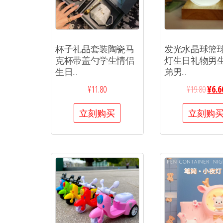
杯子礼品套装陶瓷马
发光水晶球篮
克杯带盖勺学生情侣
灯生日礼物男
生日...
弟男...
¥
11.80
¥
19.80
¥
6.6
立刻购买
立刻购