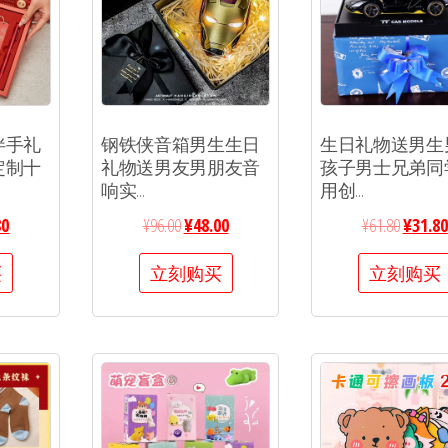
伴手礼
钢铁侠音箱男生生日
生日礼物送男生
定制十
礼物送男友男朋友音
孩子男士兄弟同
响实...
用创...
80
¥
96.00
¥
48.00
¥
61.80
¥
31.80
买
立刻购买
立刻购买