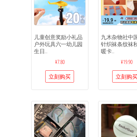
儿童创意奖励小礼品
九木杂物社中
户外玩具六一幼儿园
针织袜条纹袜
生日...
暖卡...
¥
7.80
¥
19.90
立刻购买
立刻购