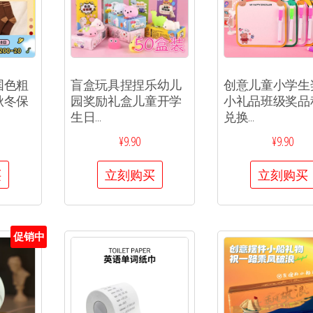
国色粗
盲盒玩具捏捏乐幼儿
创意儿童小学生
秋冬保
园奖励礼盒儿童开学
小礼品班级奖品
生日...
兑换...
¥
9.90
¥
9.90
买
立刻购买
立刻购买
促销中