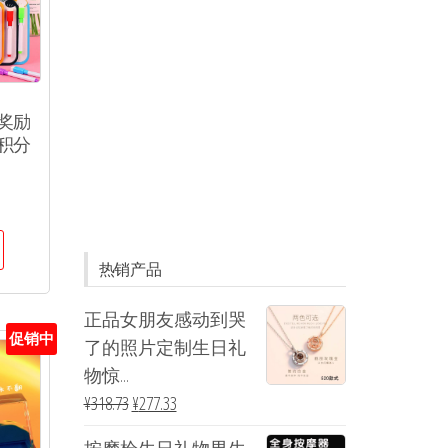
奖励
积分
热销产品
正品女朋友感动到哭
促销中
了的照片定制生日礼
物惊...
¥
318.73
¥
277.33