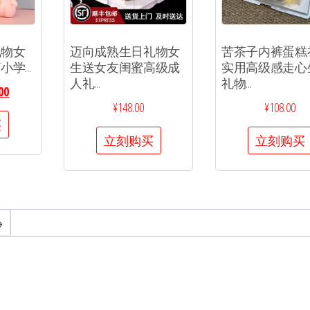
礼物女
迈向成熟生日礼物女
苦茶子内裤蛋糕
学...
生送女友闺蜜高级成
实用高级感走心
人礼...
礼物...
00
¥
148.00
¥
108.00
买
立刻购买
立刻购买
→