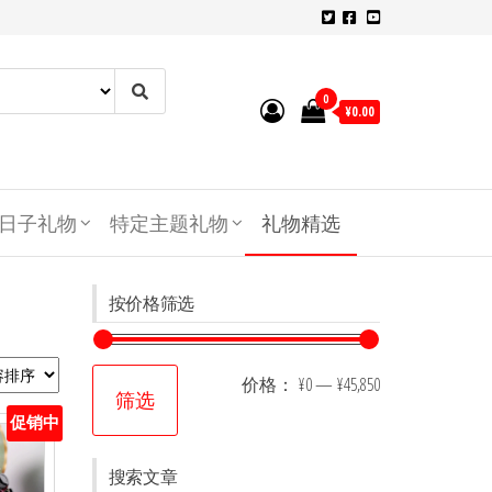
0
¥0.00
日子礼物
特定主题礼物
礼物精选
按价格筛选
价格：
¥0
—
¥45,850
筛选
促销中
搜索文章