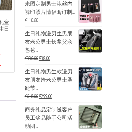
来图定制男士冰丝内
裤印照片情侣diy订制...
¥
110.60
礼盒
生日
生日礼物送男生男朋
友老公男士长辈父亲
爸爸...
¥
336.00
¥
38.00
生日礼物男生款送男
友朋友给老公男士圣
诞节...
¥
618.00
¥
299.00
商务礼品定制送客户
员工奖品随手公司活
动团...