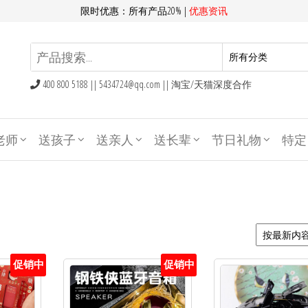
限时优惠：所有产品20% |
优惠资讯
400 800 5188 ||
5434724@qq.com
|| 淘宝/天猫深度合作
老师
送孩子
送亲人
送长辈
节日礼物
特定
促销中
促销中