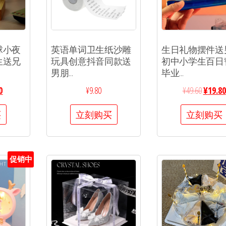
球小夜
英语单词卫生纸沙雕
生日礼物摆件送
生送兄
玩具创意抖音同款送
初中小学生百日
男朋...
毕业...
0
¥
9.80
¥
49.60
¥
19.80
买
立刻购买
立刻购买
促销中