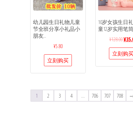
幼儿园生日礼物儿童
10岁女孩生日
节全班分享小礼品小
童12岁实用笔筒小
朋友...
¥
128.00
¥
35.
¥
5.80
立刻购
立刻购买
1
2
3
4
…
706
707
708