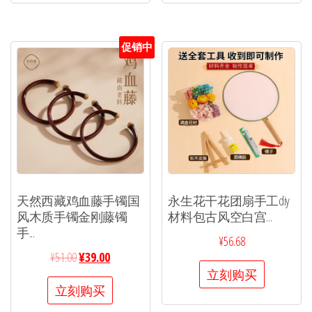
促销中
天然西藏鸡血藤手镯国
永生花干花团扇手工diy
风木质手镯金刚藤镯
材料包古风空白宫...
手...
¥
56.68
¥
51.00
¥
39.00
立刻购买
立刻购买