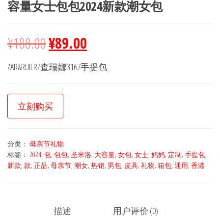
容量女士包包2024新款潮女包
¥
188.00
¥
89.00
ZAR&RUILR/查瑞娜3167手提包
立刻购买
分类：
母亲节礼物
标签：
2024
,
包
,
包包
,
圣米洛
,
大容量
,
女包
,
女士
,
妈妈
,
定制
,
手提包
,
新款
,
款
,
正品
,
母亲节
,
潮女
,
热销
,
男包
,
皮具
,
礼物
,
箱包
,
通用
,
香港
描述
用户评价 (0)