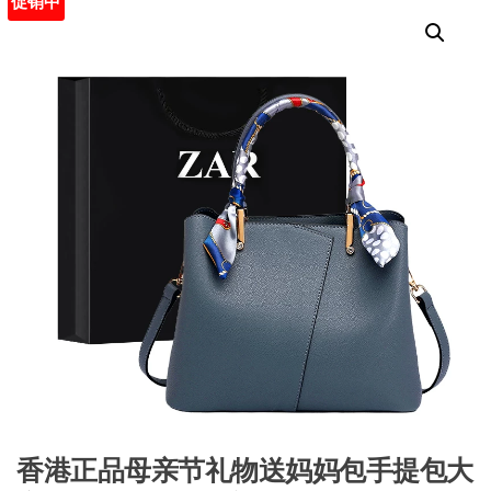
促销中
香港正品母亲节礼物送妈妈包手提包大