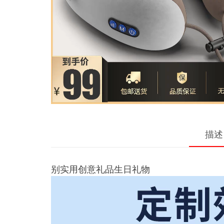
描述
别实用创意礼品生日礼物