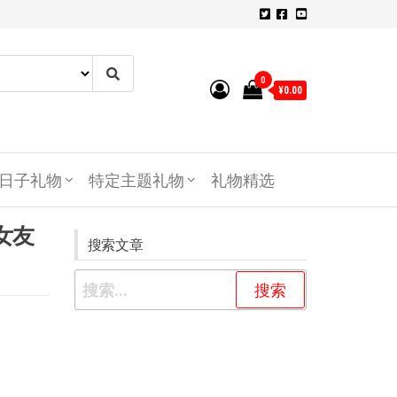
0
¥0.00
日子礼物
特定主题礼物
礼物精选
女友
搜索文章