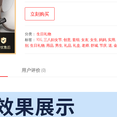
立刻购买
分类：
生日礼物
标签：
YOG
,
三八妇女节
,
创意
,
套组
,
女友
,
女生
,
妈妈
,
实用
,
别
,
生日礼物
,
用品
,
男生
,
礼品
,
礼盒
,
老师
,
舒城
,
节庆
,
送
,
用户评价 (0)