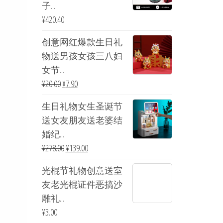
子...
¥
420.40
创意网红爆款生日礼
物送男孩女孩三八妇
女节...
¥
20.00
¥
7.90
生日礼物女生圣诞节
送女友朋友送老婆结
婚纪...
¥
278.00
¥
139.00
光棍节礼物创意送室
友老光棍证件恶搞沙
雕礼...
¥
3.00