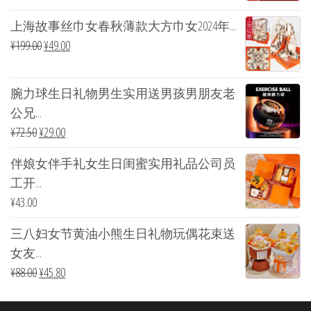
上海故事丝巾女春秋薄款大方巾女2024年...
¥
199.00
¥
49.00
腕力球生日礼物男生实用送男孩男朋友老
公兄...
¥
72.50
¥
29.00
伴娘女伴手礼女生日闺蜜实用礼品公司员
工开...
¥
43.00
三八妇女节黄油小熊生日礼物玩偶花束送
女友...
¥
88.00
¥
45.80