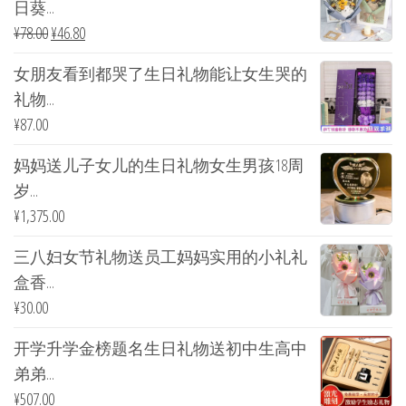
日葵...
¥
78.00
¥
46.80
女朋友看到都哭了生日礼物能让女生哭的
礼物...
¥
87.00
妈妈送儿子女儿的生日礼物女生男孩18周
岁...
¥
1,375.00
三八妇女节礼物送员工妈妈实用的小礼礼
盒香...
¥
30.00
开学升学金榜题名生日礼物送初中生高中
弟弟...
¥
507.00