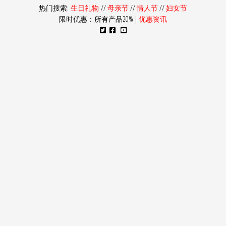
热门搜索:
生日礼物
//
母亲节
//
情人节
//
妇女节
限时优惠：所有产品20% |
优惠资讯