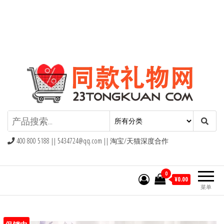
同款礼物礼品网
400 800 5188 ||
5434724@qq.com
|| 淘宝/天猫深度合作
0
¥0.00
菜单