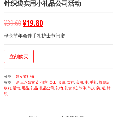
针织袋实用小礼品公司活动
¥
39.60
¥
19.80
母亲节年会伴手礼护士节闺蜜
立刻购买
分类：
妇女节礼物
标签：
38
,
三八妇女节
,
创意
,
员工
,
套组
,
女神
,
实用
,
小
,
手礼
,
旗舰店
,
欧莉
,
活动
,
用品
,
礼品
,
礼品公司
,
礼物
,
礼盒
,
纸
,
节伴
,
节庆
,
袋
,
送
,
针
织