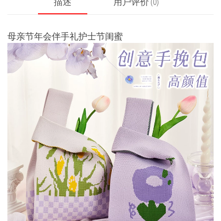
描述
用户评价 (0)
母亲节年会伴手礼护士节闺蜜