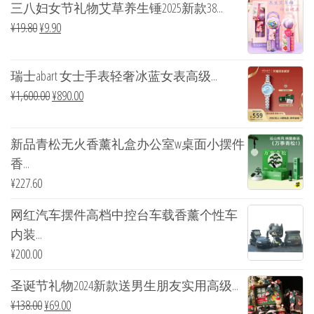
三八妇女节礼物艾草养生锤2025新款38...
¥
19.80
¥
9.90
瑞士abart 女士手表轻奢冰蓝女表高级...
¥
1,600.00
¥
890.00
新品青松无火香薰礼盒办公室w桌面小摆件
香...
¥
227.60
网红汽车摆件高档中控台车载香薰个性车
内装...
¥
200.00
圣诞节礼物2024新款送男生朋友实用高级...
¥
138.00
¥
69.00