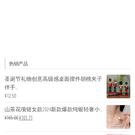
热销产品
圣诞节礼物创意高级感桌面摆件胡桃夹子
伴手...
¥
12.50
山茶花项链女款2024新款爆款纯银轻奢小...
¥
165.00
¥
101.71