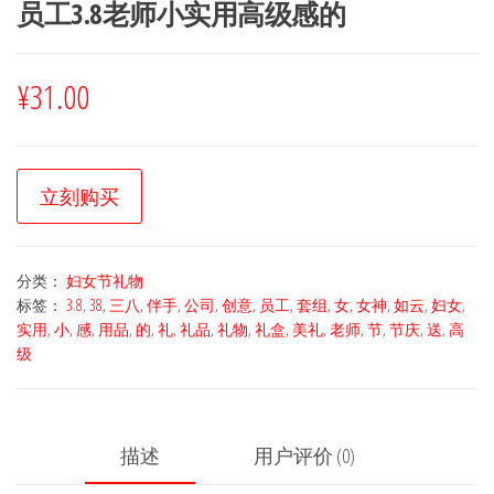
员工3.8老师小实用高级感的
¥
31.00
立刻购买
分类：
妇女节礼物
标签：
3.8
,
38
,
三八
,
伴手
,
公司
,
创意
,
员工
,
套组
,
女
,
女神
,
如云
,
妇女
,
实用
,
小
,
感
,
用品
,
的
,
礼
,
礼品
,
礼物
,
礼盒
,
美礼
,
老师
,
节
,
节庆
,
送
,
高
级
描述
用户评价 (0)