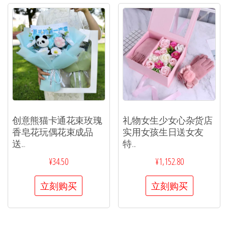
创意熊猫卡通花束玫瑰
礼物女生少女心杂货店
香皂花玩偶花束成品
实用女孩生日送女友
送...
特...
¥
34.50
¥
1,152.80
立刻购买
立刻购买