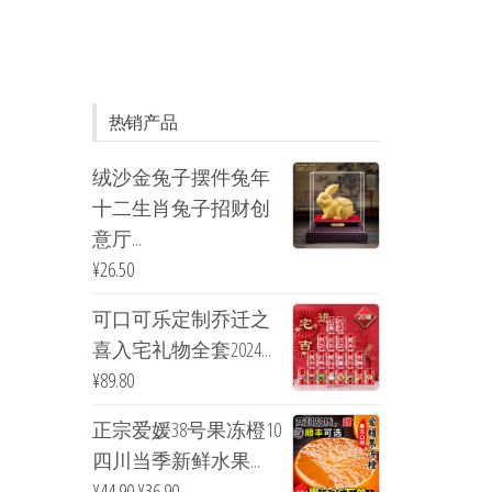
热销产品
绒沙金兔子摆件兔年
十二生肖兔子招财创
意厅...
¥
26.50
可口可乐定制乔迁之
喜入宅礼物全套2024...
¥
89.80
正宗爱媛38号果冻橙10
四川当季新鲜水果...
¥
44.90
¥
36.90