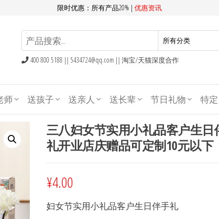
限时优惠：所有产品20% |
优惠资讯
400 800 5188 ||
5434724@qq.com
|| 淘宝/天猫深度合作
老师
送孩子
送亲人
送长辈
节日礼物
特定
三八妇女节实用小礼品客户生日
礼开业店庆赠品可定制10元以下
¥
4.00
妇女节实用小礼品客户生日伴手礼