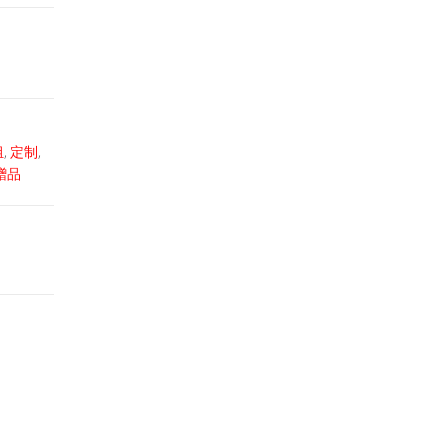
组
,
定制
,
赠品