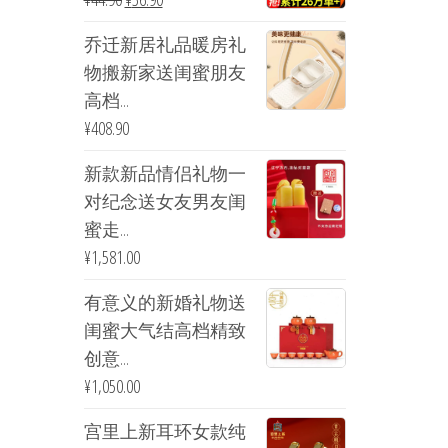
乔迁新居礼品暖房礼
物搬新家送闺蜜朋友
高档...
¥
408.90
新款新品情侣礼物一
对纪念送女友男友闺
蜜走...
¥
1,581.00
有意义的新婚礼物送
闺蜜大气结高档精致
创意...
¥
1,050.00
宫里上新耳环女款纯