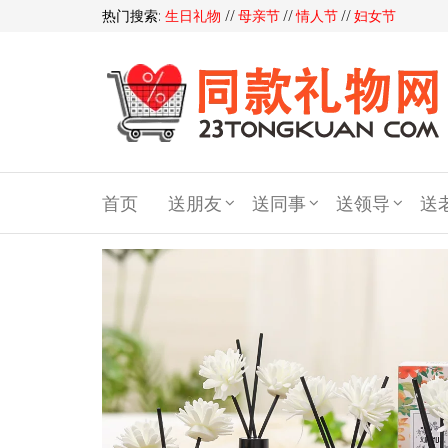
热门搜索:
生日礼物
//
母亲节
//
情人节
//
妇女节
同
款
首页
送朋友
送同事
送领导
送
礼
物
礼
品
网