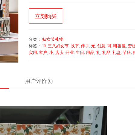
立刻购买
分类：
妇女节礼物
标签：
10
,
三八妇女节
,
以下
,
伴手
,
元
,
创意
,
可
,
嘟当曼
,
套
实用
,
客户
,
小
,
店庆
,
开业
,
生日
,
用品
,
礼
,
礼品
,
礼盒
,
节庆
,
用户评价 (0)