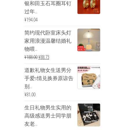
银和田玉石耳圈耳钉
过年...
¥
194.04
简约现代卧室床头灯
家用浪漫温馨结婚礼
物喂...
¥
188.00
¥
88.73
道歉礼物女生送男分
手爱s情兑换券原谅告
别...
¥
81.00
生日礼物男生实用的
高级感送男士同学朋
友老...