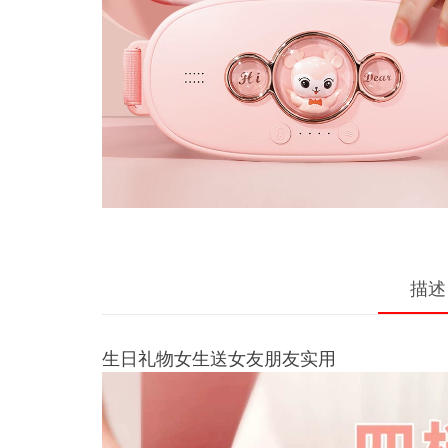
描述
生日礼物女生送女友朋友实用