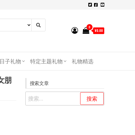
0
¥0.00
日子礼物
特定主题礼物
礼物精选
女朋
搜索文章