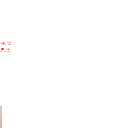
,
姚
,
实
节庆
,
送
,