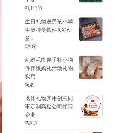
¥
1,148.00
生日礼物送男孩小学
生奥特曼摆件10岁创
意...
¥
29.80
刺绣毛巾伴手礼小物
件伴娘婚礼活动礼物
实用...
¥
6.49
退休礼物实用创意同
事定制高档公司领导
企业...
¥
520.20