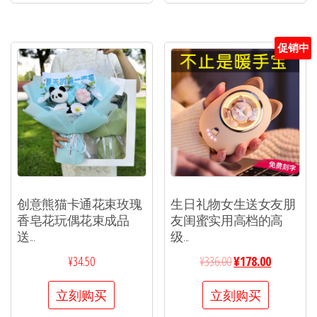
促销中
创意熊猫卡通花束玫瑰
生日礼物女生送女友朋
香皂花玩偶花束成品
友闺蜜实用高档的高
送...
级...
¥
34.50
¥
336.00
¥
178.00
立刻购买
立刻购买