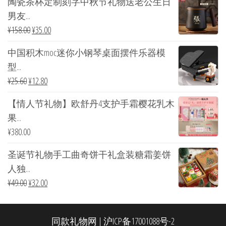
陶瓷茶杯定制刻字中秋节礼物送老公生日
男友...
¥
158.00
¥
35.00
中国积木moc迷你小钢琴桌面摆件乐器模
型...
¥
25.60
¥
12.80
【情人节礼物】欧舒丹4支护手霜樱花乳木
果...
¥
380.00
圣诞节礼物手工曲奇饼干礼盒装糖霜姜饼
人独...
¥
49.00
¥
32.00
同款礼物网
|
沪ICP备17001088号-2