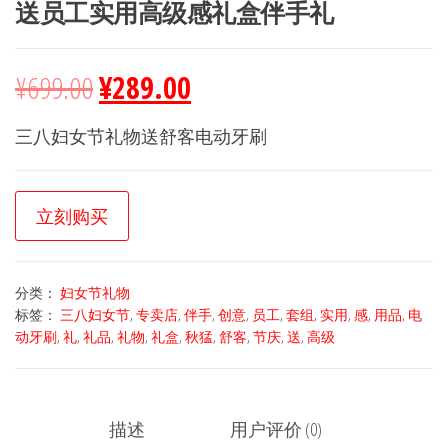
送员工实用高级感礼盒伴手礼
¥
699.00
¥
289.00
三八妇女节礼物送舒客电动牙刷
立刻购买
分类：
妇女节礼物
标签：
三八妇女节
,
专卖店
,
伴手
,
创意
,
员工
,
套组
,
实用
,
感
,
用品
,
电
动牙刷
,
礼
,
礼品
,
礼物
,
礼盒
,
秋猛
,
舒客
,
节庆
,
送
,
高级
描述
用户评价 (0)