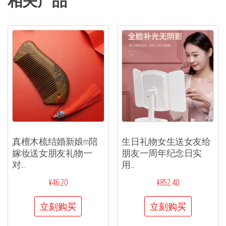
相关产品
真檀木梳结婚新娘m陪
生日礼物女生送女友给
嫁妆送女朋友礼物一
朋友一周年纪念日实
对...
用...
¥
46.20
¥
852.40
立刻购买
立刻购买