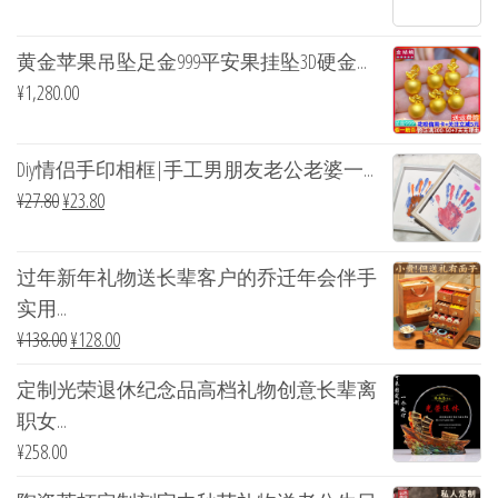
黄金苹果吊坠足金999平安果挂坠3D硬金...
¥
1,280.00
Diy情侣手印相框|手工男朋友老公老婆一...
¥
27.80
¥
23.80
过年新年礼物送长辈客户的乔迁年会伴手
实用...
¥
138.00
¥
128.00
定制光荣退休纪念品高档礼物创意长辈离
职女...
¥
258.00