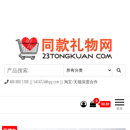
同款礼物礼品网
400 800 5188 ||
5434724@qq.com
|| 淘宝/天猫深度合作
0
¥0.00
菜单