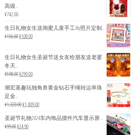
高级...
¥
742.00
生日礼物女生送闺蜜儿童手工diy照片定制...
¥
136.00
¥
108.00
生日礼物女生圣诞节送女友给朋友送老婆
冬天...
¥
598.00
¥
299.00
潮宏基趣玩独角兽黄金钻石手绳转运串珠
足金...
¥
1,320.00
¥
1,009.00
圣诞节礼物2024车内饰品摆件汽车显示屏...
¥
99.00
¥
24.90