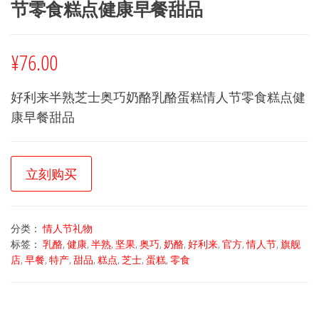
节零食糕点健康早餐甜品
¥
76.00
好利来半熟芝士奥巧奶酪乳酪蛋糕情人节零食糕点健
康早餐甜品
立刻购买
分类：
情人节礼物
标签：
乳酪
,
健康
,
半熟
,
坚果
,
奥巧
,
奶酪
,
好利来
,
官方
,
情人节
,
旗舰
店
,
早餐
,
特产
,
甜品
,
糕点
,
芝士
,
蛋糕
,
零食