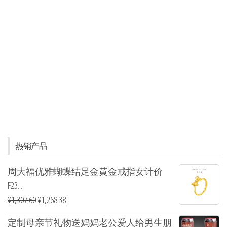
热销产品
周大福优雅蝴蝶结足金黄金戒指女计价
F23...
¥
1,307.60
¥
1,268.38
定制母亲节礼物送妈妈老公爱人给男生朋