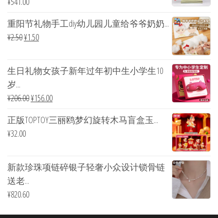
¥
541.00
重阳节礼物手工diy幼儿园儿童给爷爷奶奶...
¥
2.50
¥
1.50
生日礼物女孩子新年过年初中生小学生10
岁...
¥
206.00
¥
156.00
正版TOPTOY三丽鸥梦幻旋转木马盲盒玉...
¥
32.00
新款珍珠项链碎银子轻奢小众设计锁骨链
送老...
¥
820.60