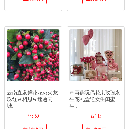
云南直发鲜花花束火龙
草莓熊玩偶花束玫瑰永
珠红豆相思豆速递同
生花礼盒送女生闺蜜
城...
生...
¥
43.60
¥
21.15