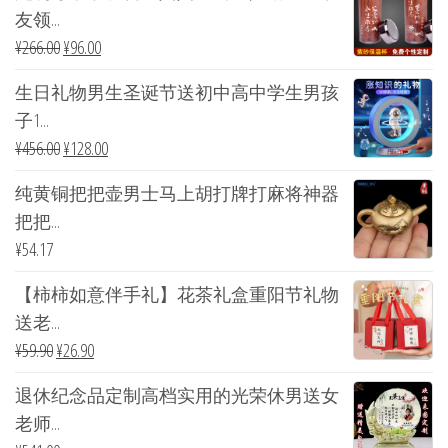
友领...
¥
266.00
¥
96.00
生日礼物男生圣诞节送初中高中学生男孩
子1...
¥
456.00
¥
128.00
纯黄铜把把壶男士马上胡打牌打麻将神器
把把...
¥
54.17
【柿柿如意伴手礼】花茶礼盒重阳节礼物
送老...
¥
59.90
¥
26.90
退休纪念品定制高档实用的光荣休男送女
老师...