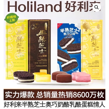
好利来半熟芝士奥巧奶酪乳酪蛋糕情人