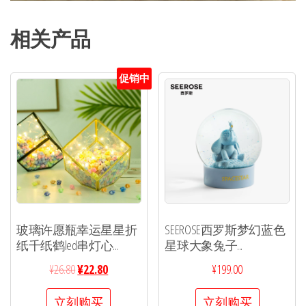
相关产品
促销中
玻璃许愿瓶幸运星星折
SEEROSE西罗斯梦幻蓝色
纸千纸鹤led串灯心...
星球大象兔子...
¥
26.80
¥
22.80
¥
199.00
立刻购买
立刻购买