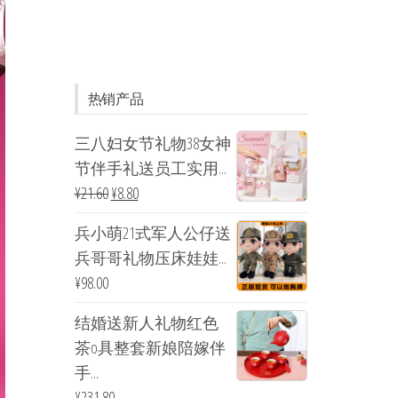
热销产品
三八妇女节礼物38女神
节伴手礼送员工实用...
¥
21.60
¥
8.80
兵小萌21式军人公仔送
兵哥哥礼物压床娃娃...
¥
98.00
结婚送新人礼物红色
茶o具整套新娘陪嫁伴
手...
¥
231.80