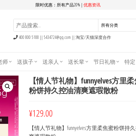
限时优惠：所有产品20% |
优惠资讯
400 800 5188 ||
5434724@qq.com
|| 淘宝/天猫深度合作
老师
送孩子
送亲人
送长辈
节日礼物
特定
【情人节礼物】funnyelves方里
粉饼持久控油清爽遮瑕散粉
¥
129.00
【情人节礼物】funnyelves方里柔焦蜜粉饼持