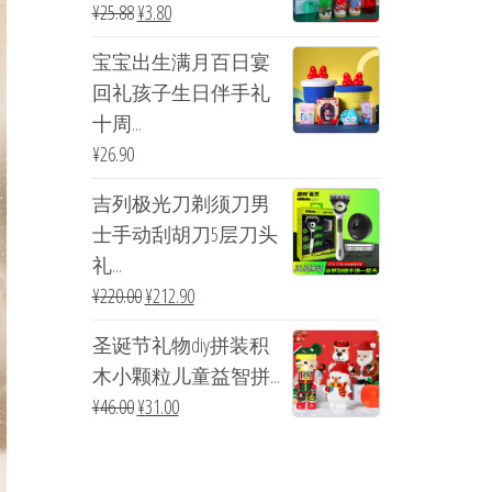
¥
25.88
¥
3.80
宝宝出生满月百日宴
回礼孩子生日伴手礼
十周...
¥
26.90
吉列极光刀剃须刀男
士手动刮胡刀5层刀头
礼...
¥
220.00
¥
212.90
圣诞节礼物diy拼装积
木小颗粒儿童益智拼...
¥
46.00
¥
31.00