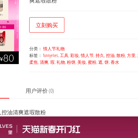
爽遮瑕散粉
立刻购买
分类：
情人节礼物
标签：
funnyelves
,
工具
,
彩妆
,
情人节
,
持久
,
控油
,
散粉
,
方里
,
柔焦
,
清爽
,
瑕
,
礼物
,
粉饼
,
美妆
,
蜜粉
,
遮
,
饼
,
香水
用户评价 (0)
饼持久控油清爽遮瑕散粉