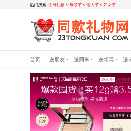
热门搜索:
生日礼物
//
母亲节
//
情人节
//
妇女节
同
款
首页
送朋友
送同事
送领导
送
礼
物
礼
品
网