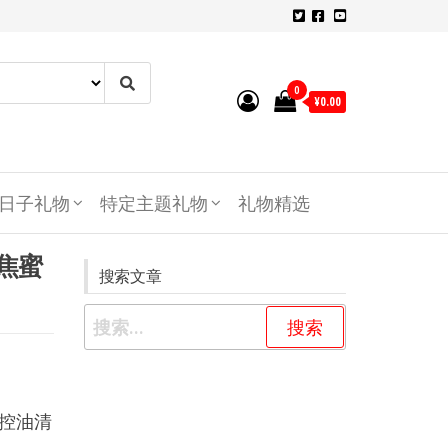
0
¥0.00
日子礼物
特定主题礼物
礼物精选
柔焦蜜
搜索文章
久控油清