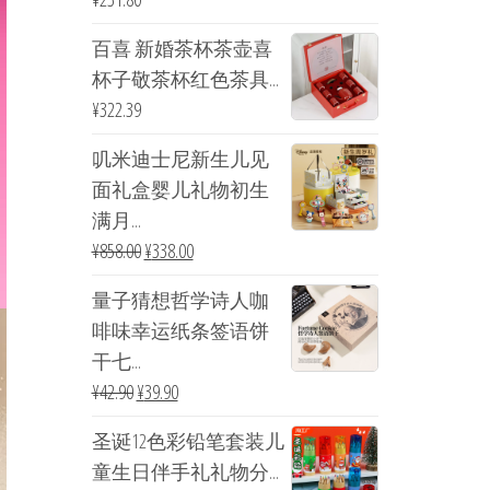
百喜 新婚茶杯茶壶喜
杯子敬茶杯红色茶具...
¥
322.39
叽米迪士尼新生儿见
面礼盒婴儿礼物初生
满月...
¥
858.00
¥
338.00
量子猜想哲学诗人咖
啡味幸运纸条签语饼
干七...
¥
42.90
¥
39.90
圣诞12色彩铅笔套装儿
童生日伴手礼礼物分...