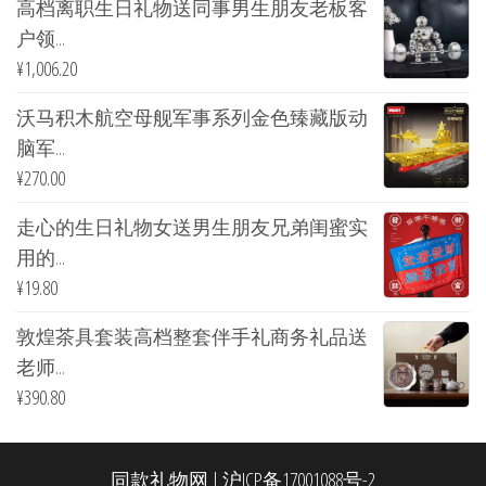
高档离职生日礼物送同事男生朋友老板客
户领...
¥
1,006.20
沃马积木航空母舰军事系列金色臻藏版动
脑军...
¥
270.00
走心的生日礼物女送男生朋友兄弟闺蜜实
用的...
¥
19.80
敦煌茶具套装高档整套伴手礼商务礼品送
老师...
¥
390.80
同款礼物网
|
沪ICP备17001088号-2