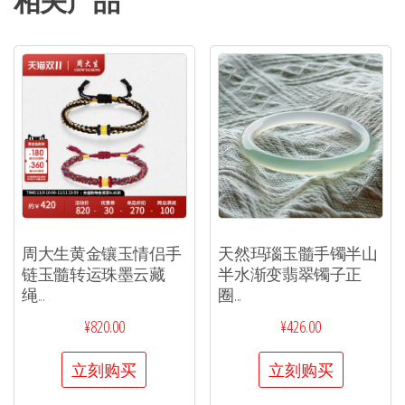
相关产品
周大生黄金镶玉情侣手
天然玛瑙玉髓手镯半山
链玉髓转运珠墨云藏
半水渐变翡翠镯子正
绳...
圈...
¥
820.00
¥
426.00
立刻购买
立刻购买