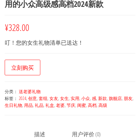
用的小众高级感高档2024新款
¥
328.00
叮！您的女生礼物清单已送达！
立刻购买
分类：
送老婆礼物
标签：
2024
,
创意
,
套组
,
女友
,
女生
,
实用
,
小众
,
感
,
新款
,
旗舰店
,
朋友
,
生日礼物
,
用品
,
礼品
,
礼盒
,
老婆
,
节庆
,
闺蜜
,
高档
,
高级
描述
用户评价 (0)