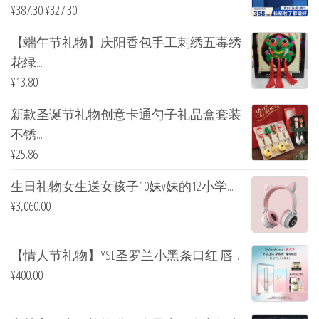
¥
387.30
¥
327.30
【端午节礼物】庆阳香包手工刺绣五毒绣
花绿...
¥
13.80
新款圣诞节礼物创意卡通勺子礼品盒套装
不锈...
¥
25.86
生日礼物女生送女孩子10妹v妹的12小学...
¥
3,060.00
【情人节礼物】YSL圣罗兰小黑条口红 唇...
¥
400.00