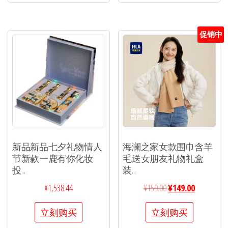
促销中
新品新品七夕礼物情人
海澜之家女款围巾含羊
节新款一鹿有你化妆
毛送女朋友礼物礼盒
投...
装...
¥
1,538.44
¥
159.00
¥
149.00
立刻购买
立刻购买