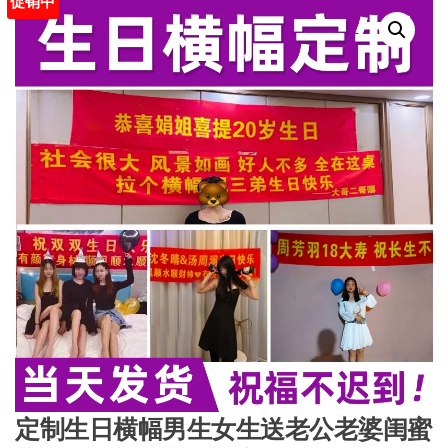
促销中
定制生日横幅男生女生送老公老婆闺蜜