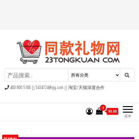
同款礼物礼品网
400 800 5188 ||
5434724@qq.com
|| 淘宝/天猫深度合作
0
¥0.00
菜单