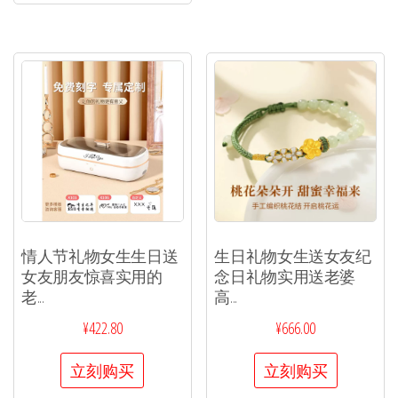
情人节礼物女生生日送
生日礼物女生送女友纪
女友朋友惊喜实用的
念日礼物实用送老婆
老...
高...
¥
422.80
¥
666.00
立刻购买
立刻购买