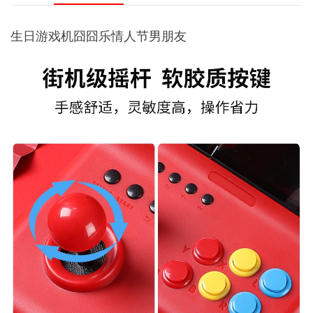
生日游戏机囧囧乐情人节男朋友