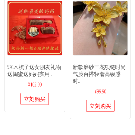
520木梳子送女朋友礼物
新款磨砂三花项链时尚
送闺蜜送妈妈实用...
气质百搭轻奢高级感
时...
¥
102.90
¥
99.90
立刻购买
立刻购买