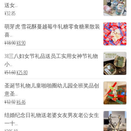
送女...
¥
32.85
萌芽虎 雪花酥蔓越莓牛轧糖零食糖果散装
喜...
¥
18.90
¥
8.90
38三八妇女节礼品送员工实用女神节礼物
小...
¥
51.60
¥
25.80
圣诞节礼物儿童啪啪圈幼儿园全班奖品创
意圣...
¥
12.92
¥
6.46
结婚纪念日礼物送老婆女友男友老公女生
一十...