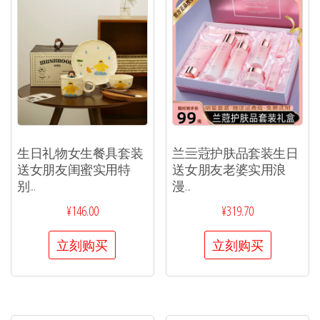
生日礼物女生餐具套装
兰亖蒄护肤品套装生日
送女朋友闺蜜实用特
送女朋友老婆实用浪
别...
漫...
¥
146.00
¥
319.70
立刻购买
立刻购买