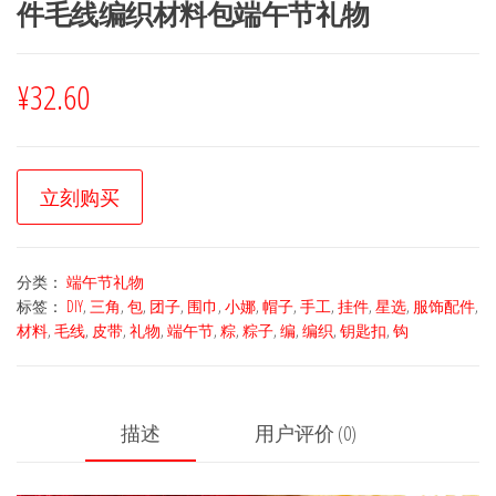
件毛线编织材料包端午节礼物
¥
32.60
立刻购买
分类：
端午节礼物
标签：
DIY
,
三角
,
包
,
团子
,
围巾
,
小娜
,
帽子
,
手工
,
挂件
,
星选
,
服饰配件
,
材料
,
毛线
,
皮带
,
礼物
,
端午节
,
粽
,
粽子
,
编
,
编织
,
钥匙扣
,
钩
描述
用户评价 (0)