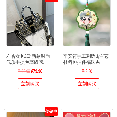
左杏女包2024新款时尚
平安符手工刺绣diy军恋
气质手提包高级感...
材料包挂件福送男...
¥
150.00
¥
79.90
¥
42.80
立刻购买
立刻购买
促销中