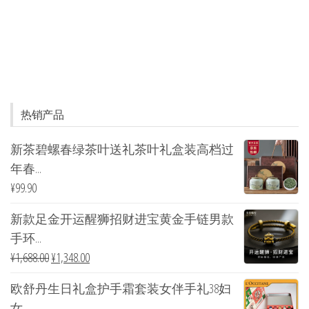
热销产品
新茶碧螺春绿茶叶送礼茶叶礼盒装高档过
年春...
¥
99.90
新款足金开运醒狮招财进宝黄金手链男款
手环...
¥
1,688.00
¥
1,348.00
欧舒丹生日礼盒护手霜套装女伴手礼38妇
女...