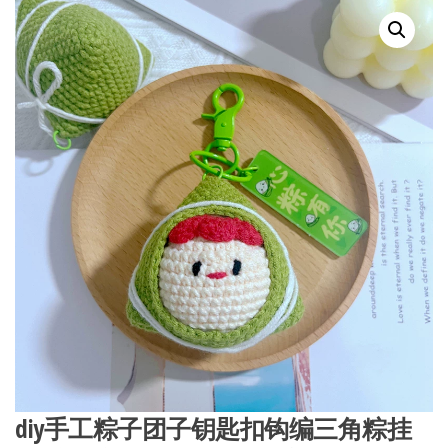
diy手工粽子团子钥匙扣钩编三角粽挂