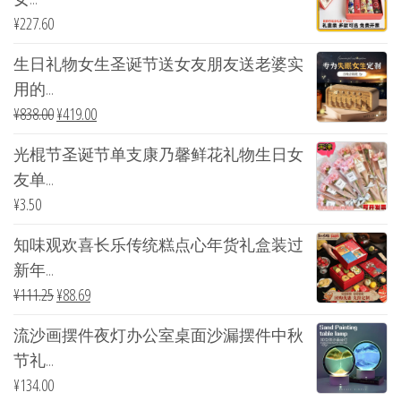
¥
227.60
生日礼物女生圣诞节送女友朋友送老婆实
用的...
¥
838.00
¥
419.00
光棍节圣诞节单支康乃馨鲜花礼物生日女
友单...
¥
3.50
知味观欢喜长乐传统糕点心年货礼盒装过
新年...
¥
111.25
¥
88.69
流沙画摆件夜灯办公室桌面沙漏摆件中秋
节礼...
¥
134.00