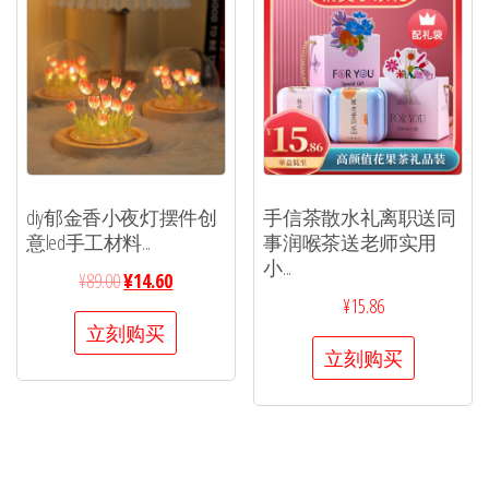
diy郁金香小夜灯摆件创
手信茶散水礼离职送同
意led手工材料...
事润喉茶送老师实用
小...
¥
89.00
¥
14.60
¥
15.86
立刻购买
立刻购买