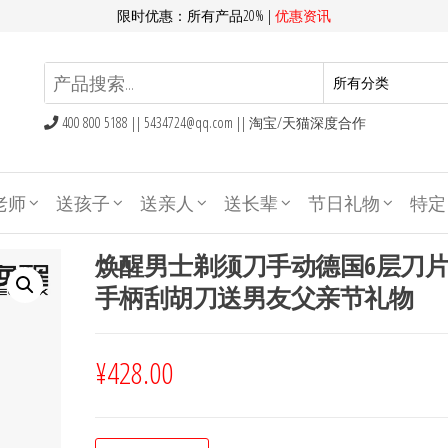
限时优惠：所有产品20% |
优惠资讯
400 800 5188 ||
5434724@qq.com
|| 淘宝/天猫深度合作
老师
送孩子
送亲人
送长辈
节日礼物
特定
焕醒男士剃须刀手动德国6层刀
手柄刮胡刀送男友父亲节礼物
¥
428.00