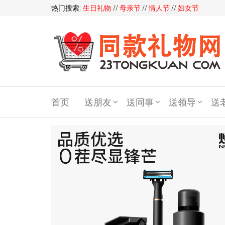
热门搜索:
生日礼物
//
母亲节
//
情人节
//
妇女节
同
款
首页
送朋友
送同事
送领导
送
礼
物
礼
品
网