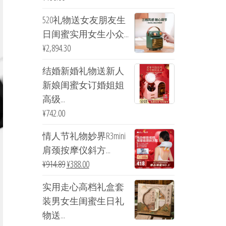
520礼物送女友朋友生
日闺蜜实用女生小众...
¥
2,894.30
结婚新婚礼物送新人
新娘闺蜜女订婚姐姐
高级...
¥
742.00
情人节礼物妙界R3mini
肩颈按摩仪斜方...
¥
914.89
¥
388.00
实用走心高档礼盒套
装男女生闺蜜生日礼
物送...