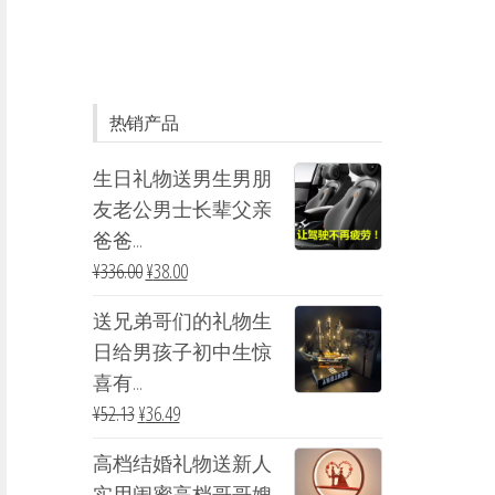
热销产品
生日礼物送男生男朋
友老公男士长辈父亲
爸爸...
¥
336.00
¥
38.00
送兄弟哥们的礼物生
日给男孩子初中生惊
喜有...
¥
52.13
¥
36.49
高档结婚礼物送新人
实用闺蜜高档哥哥嫂