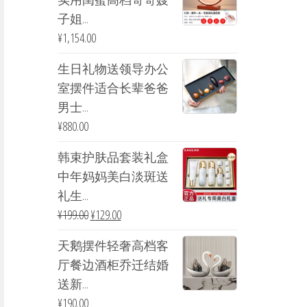
子姐...
¥
1,154.00
生日礼物送领导办公
室摆件适合长辈爸爸
男士...
¥
880.00
韩束护肤品套装礼盒
中年妈妈美白淡斑送
礼生...
¥
199.00
¥
129.00
天鹅摆件轻奢高档客
厅餐边酒柜乔迁结婚
送新...
¥
190.00