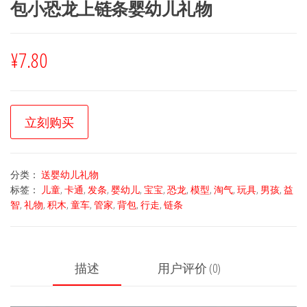
包小恐龙上链条婴幼儿礼物
¥
7.80
立刻购买
分类：
送婴幼儿礼物
标签：
儿童
,
卡通
,
发条
,
婴幼儿
,
宝宝
,
恐龙
,
模型
,
淘气
,
玩具
,
男孩
,
益
智
,
礼物
,
积木
,
童车
,
管家
,
背包
,
行走
,
链条
描述
用户评价 (0)