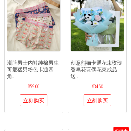
潮牌男士内裤纯棉男生
创意熊猫卡通花束玫瑰
可爱猛男粉色卡通四
香皂花玩偶花束成品
角...
送...
¥
59.00
¥
34.50
立刻购买
立刻购买