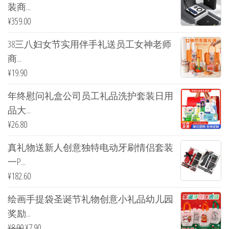
装商...
¥
359.00
38三八妇女节实用伴手礼送员工女神老师
商...
¥
19.90
年终慰问礼盒公司员工礼品洗护套装日用
品大...
¥
26.80
真礼物送新人创意独特电动牙刷情侣套装
一P...
¥
182.60
绘画手提袋圣诞节礼物创意小礼品幼儿园
奖励...
¥
8.90
¥
7.90