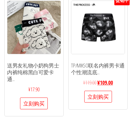
促销中
送男友礼物小奶狗男士
TP/MIKSO联名内裤男卡通
内裤纯棉黑白可爱卡
个性潮流底...
通...
¥
119.00
¥
109.00
¥
17.90
立刻购买
立刻购买