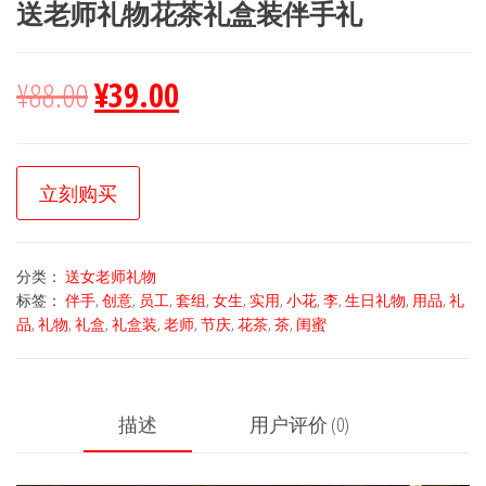
送老师礼物花茶礼盒装伴手礼
¥
88.00
¥
39.00
立刻购买
分类：
送女老师礼物
标签：
伴手
,
创意
,
员工
,
套组
,
女生
,
实用
,
小花
,
李
,
生日礼物
,
用品
,
礼
品
,
礼物
,
礼盒
,
礼盒装
,
老师
,
节庆
,
花茶
,
茶
,
闺蜜
描述
用户评价 (0)