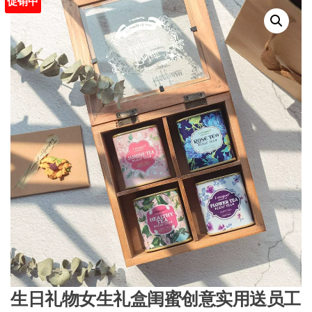
促销中
生日礼物女生礼盒闺蜜创意实用送员工