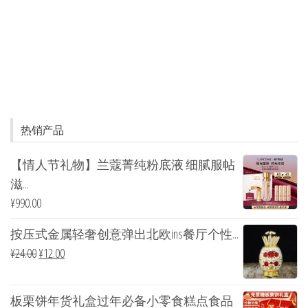
热销产品
【情人节礼物】兰蔻菁纯粉底液 细腻服帖
滋...
¥
990.00
按压式金属轻奢创意弹出北欧ins餐厅个性...
¥
24.00
¥
12.00
板栗饼年货礼盒过年必备小零食糕点食品