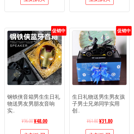
促销中
促销中
钢铁侠音箱男生生日礼
生日礼物送男生男友孩
物送男友男朋友音响
子男士兄弟同学实用
实...
创...
¥
96.00
¥
48.00
¥
61.80
¥
31.80