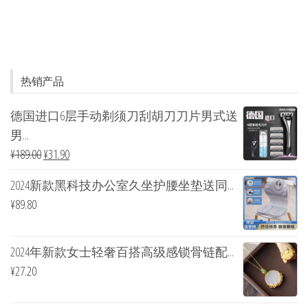
热销产品
德国进口6层手动剃须刀刮胡刀刀片男式送
男...
¥
189.00
¥
31.90
2024新款黑科技办公室久坐护腰坐垫送同...
¥
89.80
2024年新款女士轻奢百搭高级感锁骨链配...
¥
27.20