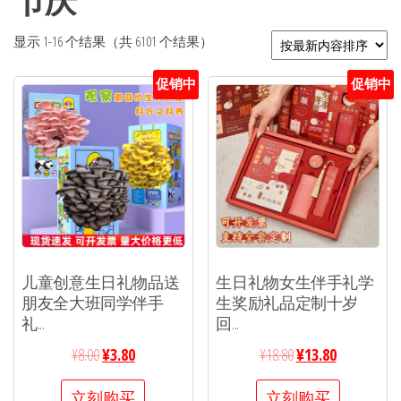
节庆
显示 1-16 个结果（共 6101 个结果）
促销中
促销中
儿童创意生日礼物品送
生日礼物女生伴手礼学
朋友全大班同学伴手
生奖励礼品定制十岁
礼...
回...
¥
8.00
¥
3.80
¥
18.80
¥
13.80
立刻购买
立刻购买