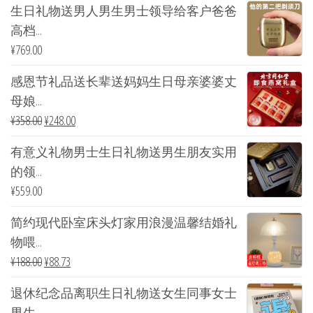
生日礼物送男人男生男士领导给客户爸爸
高档...
¥
769.00
感恩节礼品送长辈送妈妈生日母亲婆婆丈
母娘...
¥
358.00
¥
248.00
有意义礼物男士生日礼物送男生朋友实用
的领...
¥
559.00
简约现代卧室床头灯家用浪漫温馨结婚礼
物喂...
¥
188.00
¥
88.73
退休纪念品离职生日礼物送女生同事女士
男生...