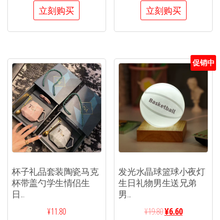
立刻购买
立刻购买
促销中
杯子礼品套装陶瓷马克
发光水晶球篮球小夜灯
杯带盖勺学生情侣生
生日礼物男生送兄弟
日...
男...
¥
11.80
¥
19.80
¥
6.60