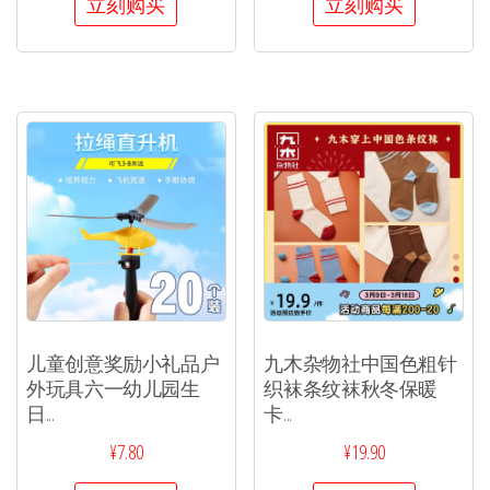
立刻购买
立刻购买
儿童创意奖励小礼品户
九木杂物社中国色粗针
外玩具六一幼儿园生
织袜条纹袜秋冬保暖
日...
卡...
¥
7.80
¥
19.90