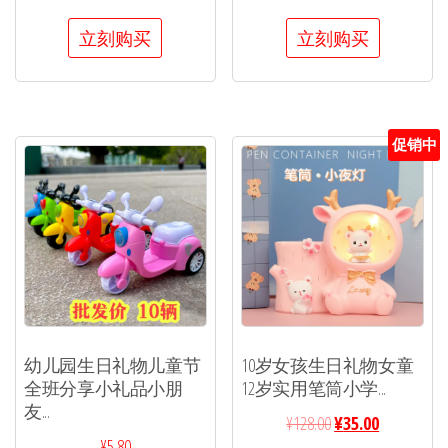
立刻购买
立刻购买
促销中
幼儿园生日礼物儿童节
10岁女孩生日礼物女童
全班分享小礼品小朋
12岁实用笔筒小学...
友...
¥
128.00
¥
35.00
¥
5.80