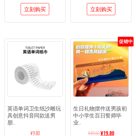
立刻购买
立刻购买
促销中
英语单词卫生纸沙雕玩
生日礼物摆件送男孩初
具创意抖音同款送男
中小学生百日誓师毕
朋...
业...
¥
9.80
¥
49.60
¥
19.80